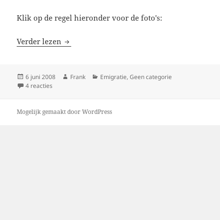
Klik op de regel hieronder voor de foto's:
Dakkapel
Verder lezen
Geplaatst
Auteur
Categorieën
6 juni 2008
Frank
Emigratie
,
Geen categorie
op
op Dakkapel
4 reacties
Mogelijk gemaakt door WordPress