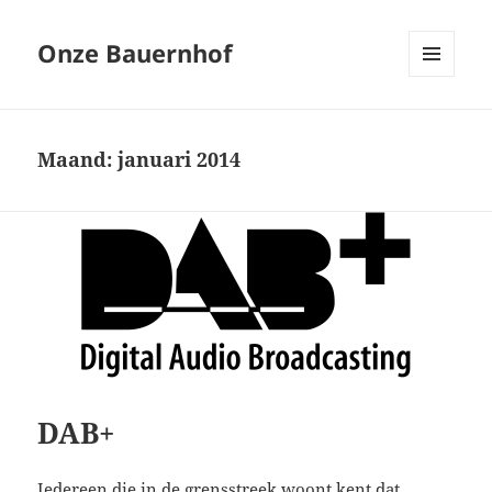
Onze Bauernhof
MENU
EN
WIDGETS
Maand:
januari 2014
DAB+
Iedereen die in de grensstreek woont kent dat