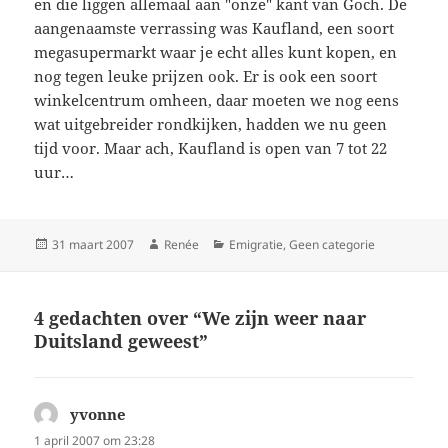
en die liggen allemaal aan "onze" kant van Goch. De
aangenaamste verrassing was Kaufland, een soort
megasupermarkt waar je echt alles kunt kopen, en
nog tegen leuke prijzen ook. Er is ook een soort
winkelcentrum omheen, daar moeten we nog eens
wat uitgebreider rondkijken, hadden we nu geen
tijd voor. Maar ach, Kaufland is open van 7 tot 22
uur…
Geplaatst
Auteur
Categorieën
31 maart 2007
Renée
Emigratie
,
Geen categorie
op
4 gedachten over “We zijn weer naar
Duitsland geweest”
yvonne
schreef:
1 april 2007 om 23:28