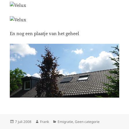
En nog een plaatje van het geheel
Geplaatst
Auteur
Categorieën
7 juli 2008
Frank
Emigratie
,
Geen categorie
op