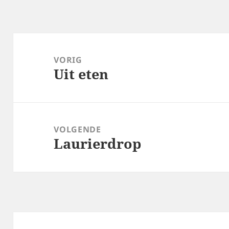
Bericht
navigatie
VORIG
Uit eten
Vorig
bericht:
VOLGENDE
Laurierdrop
Volgend
bericht: