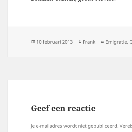
Geplaatst
Auteur
Categorieë
10 februari 2013
Frank
Emigratie
,
G
op
Geef een reactie
Je e-mailadres wordt niet gepubliceerd.
Verei