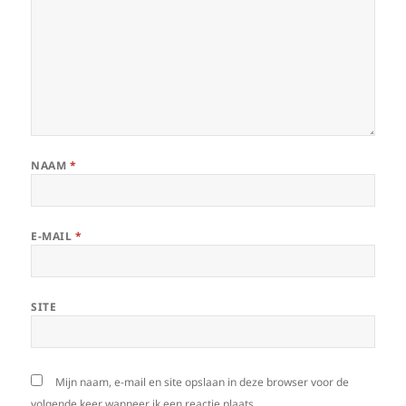
NAAM
*
E-MAIL
*
SITE
Mijn naam, e-mail en site opslaan in deze browser voor de
volgende keer wanneer ik een reactie plaats.