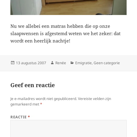
Nu we allebei een matras hebben die op onze
slaapwensen is afgestemd weten we het zeker: dat
wordt een heerlijk nachtje!
Geplaatst
Auteur
Categorieën
13 augustus 2007
Renée
Emigratie
,
Geen categorie
op
Geef een reactie
Je e-mailadres wordt niet gepubliceerd.
Vereiste velden zijn
gemarkeerd met
*
REACTIE
*