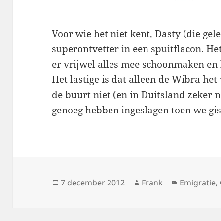
Voor wie het niet kent, Dasty (die gele
superontvetter in een spuitflacon. Het
er vrijwel alles mee schoonmaken en h
Het lastige is dat alleen de Wibra het 
de buurt niet (en in Duitsland zeker 
genoeg hebben ingeslagen toen we gi
Geplaatst
Auteur
Categorieë
7 december 2012
Frank
Emigratie
,
op