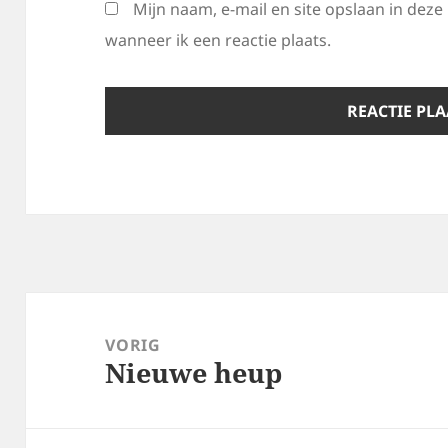
Mijn naam, e-mail en site opslaan in dez
wanneer ik een reactie plaats.
Bericht
navigatie
VORIG
Nieuwe heup
Vorig
bericht: