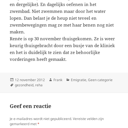
en dergelijke). En dagelijks oefenen in het
zwembad. Niet zwemmen maar door het water
lopen. Dan belast je de heup niet teveel en
zwembewegingen mag ze met haar benen nog niet
maken.
Renée is op 30 november thuisgekomen. Ze is weer
keurig thuisgebracht door een busje van de kliniek
en het is duidelijk te zien dat ze behoorlijke
vorderingen heeft gemaakt.
Geplaatst
Auteur
Categorieën
12 november 2012
Frank
Emigratie
,
Geen categorie
op
Tags
gezondheid
,
reha
Geef een reactie
Je e-mailadres wordt niet gepubliceerd.
Vereiste velden zijn
gemarkeerd met
*