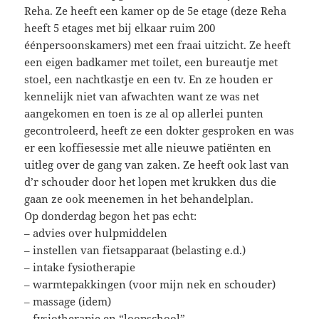
Reha. Ze heeft een kamer op de 5e etage (deze Reha
heeft 5 etages met bij elkaar ruim 200
éénpersoonskamers) met een fraai uitzicht. Ze heeft
een eigen badkamer met toilet, een bureautje met
stoel, een nachtkastje en een tv. En ze houden er
kennelijk niet van afwachten want ze was net
aangekomen en toen is ze al op allerlei punten
gecontroleerd, heeft ze een dokter gesproken en was
er een koffiesessie met alle nieuwe patiënten en
uitleg over de gang van zaken. Ze heeft ook last van
d’r schouder door het lopen met krukken dus die
gaan ze ook meenemen in het behandelplan.
Op donderdag begon het pas echt:
– advies over hulpmiddelen
– instellen van fietsapparaat (belasting e.d.)
– intake fysiotherapie
– warmtepakkingen (voor mijn nek en schouder)
– massage (idem)
– fysiotherapie en “loopschool”