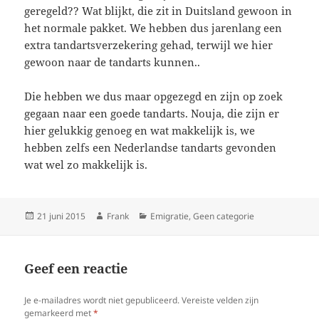
geregeld?? Wat blijkt, die zit in Duitsland gewoon in
het normale pakket. We hebben dus jarenlang een
extra tandartsverzekering gehad, terwijl we hier
gewoon naar de tandarts kunnen..
Die hebben we dus maar opgezegd en zijn op zoek
gegaan naar een goede tandarts. Nouja, die zijn er
hier gelukkig genoeg en wat makkelijk is, we
hebben zelfs een Nederlandse tandarts gevonden
wat wel zo makkelijk is.
Geplaatst
Auteur
Categorieën
21 juni 2015
Frank
Emigratie
,
Geen categorie
op
Geef een reactie
Je e-mailadres wordt niet gepubliceerd.
Vereiste velden zijn
gemarkeerd met
*