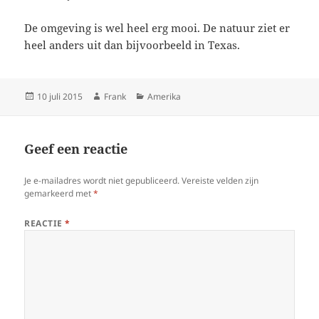
De omgeving is wel heel erg mooi. De natuur ziet er
heel anders uit dan bijvoorbeeld in Texas.
Geplaatst
Auteur
Categorieën
10 juli 2015
Frank
Amerika
op
Geef een reactie
Je e-mailadres wordt niet gepubliceerd.
Vereiste velden zijn
gemarkeerd met
*
REACTIE
*