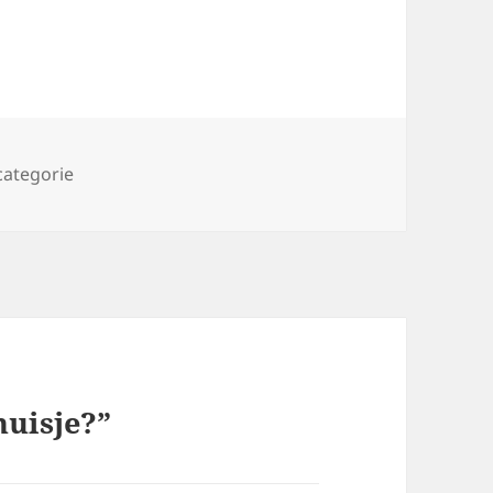
categorie
huisje?”