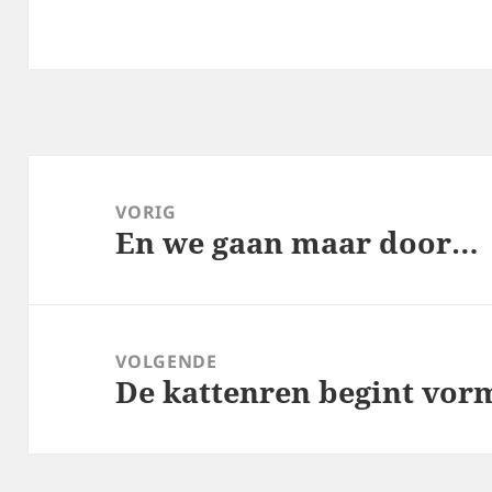
Bericht
navigatie
VORIG
En we gaan maar door…
Vorig
bericht:
VOLGENDE
De kattenren begint vor
Volgend
bericht: