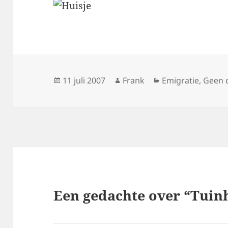
Geplaatst
Auteur
Categorieën
11 juli 2007
Frank
Emigratie
,
Geen 
op
Een gedachte over “Tuin