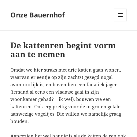
Onze Bauernhof
MENU
EN
WIDGETS
De kattenren begint vorm
aan te nemen
Omdat we hier straks met drie katten gaan wonen,
waarvan er eentje op zijn zachtst gezegd nogal
avontuurlijk is, en bovendien een fanatiek jager
(iemand al eens een vlaamse gaai in zijn
woonkamer gehad? – ik wel), bouwen we een
kattenren. Ook erg prettig voor de in groten getale
aanwezige vogeltjes. Die willen we namelijk graag
houden.
Aangezien het wel handig is als de katten de ren ook