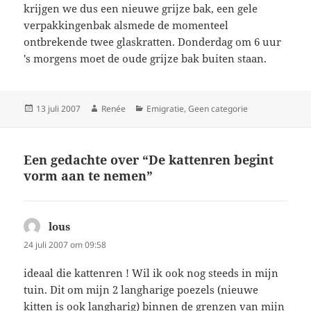
krijgen we dus een nieuwe grijze bak, een gele
verpakkingenbak alsmede de momenteel
ontbrekende twee glaskratten. Donderdag om 6 uur
's morgens moet de oude grijze bak buiten staan.
Geplaatst
Auteur
Categorieën
13 juli 2007
Renée
Emigratie
,
Geen categorie
op
Een gedachte over “De kattenren begint
vorm aan te nemen”
lous
schreef:
24 juli 2007 om 09:58
ideaal die kattenren ! Wil ik ook nog steeds in mijn
tuin. Dit om mijn 2 langharige poezels (nieuwe
kitten is ook langharig) binnen de grenzen van mijn