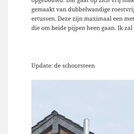
opgebouwd. Dat gaat op zich vrij makk
gemaakt van dubbelwandige roestvrijs
ertussen. Deze zijn maximaal een met
die om beide pijpen heen gaan. Ik za
Update: de schoorsteen