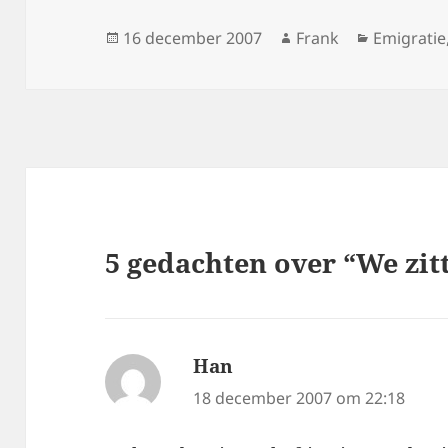
Geplaatst
Auteur
Categori
16 december 2007
Frank
Emigratie
op
5 gedachten over “We zitt
Han
schreef:
18 december 2007 om 22:18