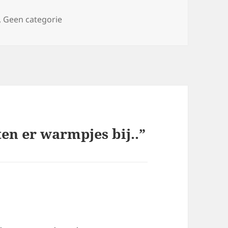
eën
,
Geen categorie
en er warmpjes bij..”