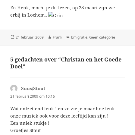
En Henk, mocht je dit lezen, op 28 maart zijn we
erbij in Lochem..
Geplaatst
Auteur
Categorieën
21 februari 2009
Frank
Emigratie
,
Geen categorie
op
5 gedachten over “Christan en het Goede
Doel”
Suus/Stout
schreef:
21 februari 2009 om 10:16
Wat ontzettend leuk ! en zo zie je maar hoe leuk
onze muziek ook voor deze leeftijd kan zijn !
Een uniek stukje !
Groetjes Stout