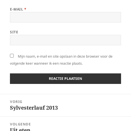
E-MAIL
*
SITE
Mijn naam, e-mail en site opslaan in deze browser voor de
volgende keer wanneer ik een reactie plaats.
Bericht
VORIG
navigatie
Sylvesterlauf 2013
Vorig
bericht:
VOLGENDE
Uit eten
Volgend